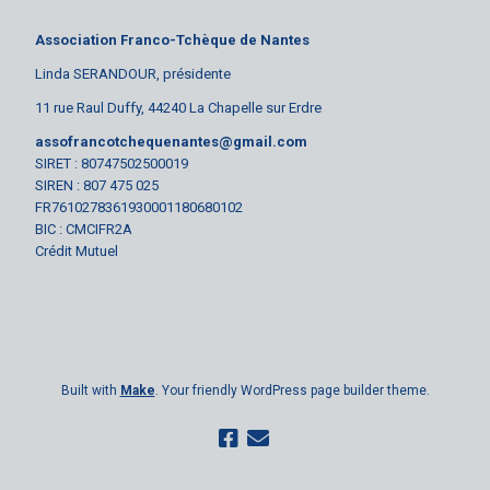
Association Franco-Tchèque de Nantes
Linda SERANDOUR, présidente
11 rue Raul Duffy, 44240 La Chapelle sur Erdre
assofrancotchequenantes@gmail.com
SIRET : 80747502500019
SIREN : 807 475 025
FR7610278361930001180680102
BIC : CMCIFR2A
Crédit Mutuel
Built with
Make
. Your friendly WordPress page builder theme.