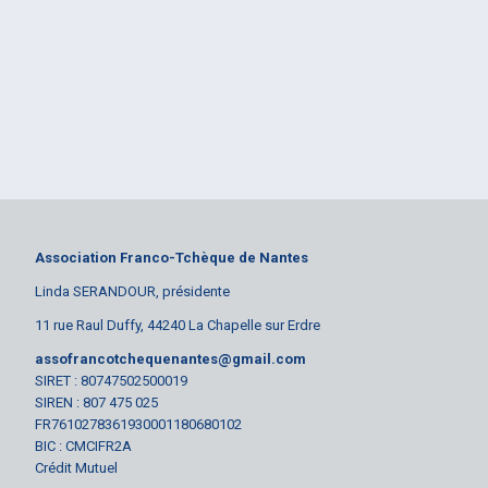
Association Franco-Tchèque de Nantes
Linda SERANDOUR, présidente
11 rue Raul Duffy, 44240 La Chapelle sur Erdre
assofrancotchequenantes@gmail.com
SIRET : 80747502500019
SIREN : 807 475 025
FR7610278361930001180680102
BIC : CMCIFR2A
Crédit Mutuel