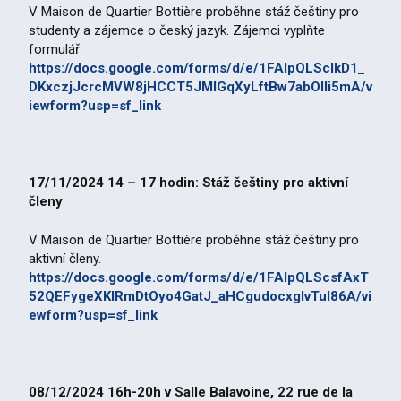
V Maison de Quartier Bottière proběhne stáž češtiny pro
studenty a zájemce o český jazyk. Zájemci vyplňte
formulář
https://docs.google.com/forms/d/e/1FAIpQLSclkD1_
DKxczjJcrcMVW8jHCCT5JMIGqXyLftBw7abOlli5mA/v
iewform?usp=sf_link
17/11/2024 14 – 17 hodin: Stáž češtiny pro aktivní
členy
V Maison de Quartier Bottière proběhne stáž češtiny pro
aktivní členy.
https://docs.google.com/forms/d/e/1FAIpQLScsfAxT
52QEFygeXKlRmDtOyo4GatJ_aHCgudocxgIvTuI86A/vi
ewform?usp=sf_link
08/12/2024 16h-20h v Salle Balavoine, 22 rue de la