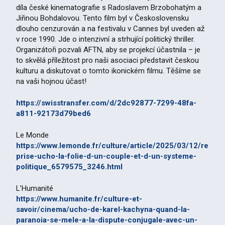
díla české kinematografie s Radoslavem Brzobohatým a
Jiřinou Bohdalovou. Tento film byl v Československu
dlouho cenzurován a na festivalu v Cannes byl uveden až
v roce 1990. Jde o intenzivní a strhující politický thriller.
Organizátoři pozvali AFTN, aby se projekcí účastnila – je
to skvělá příležitost pro naši asociaci představit českou
kulturu a diskutovat o tomto ikonickém filmu. Těšíme se
na vaši hojnou účast!
https://swisstransfer.com/d/2dc92877-7299-48fa-
a811-92173d79bed6
Le Monde
https://www.lemonde.fr/culture/article/2025/03/12/re
prise-ucho-la-folie-d-un-couple-et-d-un-systeme-
politique_6579575_3246.html
L’Humanité
https://www.humanite.fr/culture-et-
savoir/cinema/ucho-de-karel-kachyna-quand-la-
paranoia-se-mele-a-la-dispute-conjugale-avec-un-