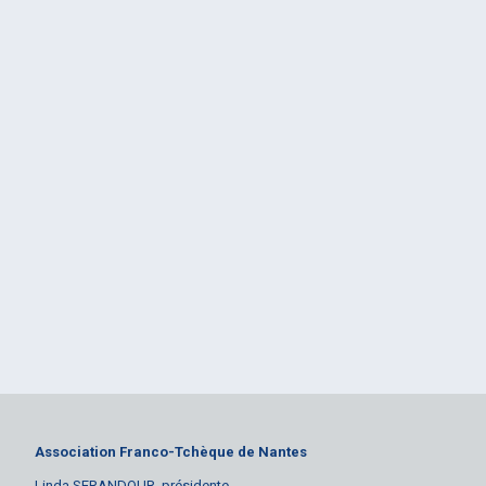
Association Franco-Tchèque de Nantes
Linda SERANDOUR, présidente