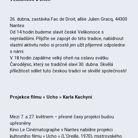
26. dubna, zastávka Fac de Droit, allée Julien Gracq, 44300
Nantes
Od 14 hodin budeme slavit české Velikonoce s
nejmladšími. Přijďte se zapojit do této tradice, nabídnout
vlastní aktivitu nebo si prostě jen užít příjemné odpoledne
s námi.
V 18 hodin zapálíme velký oheň na oslavu svátku
Čarodějnic, který se tradičně slaví 30. dubna. Skvělá
příležitost sdílet tuto českou tradici ve skvělé společnosti!
Projekce filmu « Ucho » Karla Kachyni
Mezi 7. a 27. květnem – přesné časy projekcí budou
upřesněny
Kino Le Cinématographe v Nantes nabídne projekci
kultovního filmu « Ucho » (L’Oreille, 1970), mistrovského