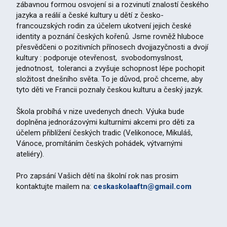
zábavnou formou osvojení si a rozvinutí znalostí českého
jazyka a reálií a české kultury u dětí z česko-
francouzských rodin za účelem ukotvení jejich české
identity a poznání českých kořenů. Jsme rovněž hluboce
přesvědčeni o pozitivních přínosech dvojjazyčnosti a dvojí
kultury : podporuje otevřenost, svobodomyslnost,
jednotnost, toleranci a zvyšuje schopnost lépe pochopit
složitost dnešního světa.
To je důvod, proč chceme, aby
tyto děti ve Francii poznaly českou kulturu a český jazyk.
Škola probíhá v nize uvedenych dnech. Výuka bude
doplněna jednorázovými kulturními akcemi pro děti za
účelem přiblížení českých tradic (Velikonoce, Mikuláš,
Vánoce, promítáním českých pohádek, výtvarnými
ateliéry).
Pro zapsání Vašich dětí na školní rok nas prosim
kontaktujte mailem na:
ceskaskolaaftn@gmail.com