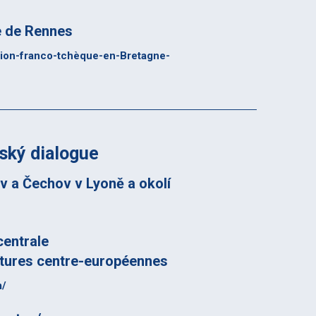
e de Rennes
tion-franco-tchèque-en-Bretagne-
ský dialogue
 a Čechov v Lyoně a okolí
centrale
ultures centre-européennes
m/