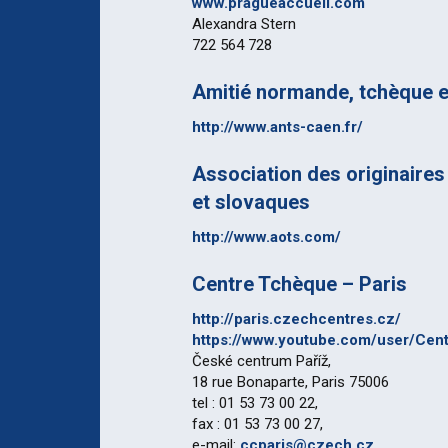
www.pragueaccueil.com
Alexandra Stern
722 564 728
Amitié normande, tchèque e
http://www.ants-caen.fr/
Association des originaires
et slovaques
http://www.aots.com/
Centre Tchèque – Paris
http://paris.czechcentres.cz/
https://www.youtube.com/user/Cen
České centrum Paříž,
18 rue Bonaparte, Paris 75006
tel : 01 53 73 00 22,
fax : 01 53 73 00 27,
e-mail:
ccparis@czech.cz