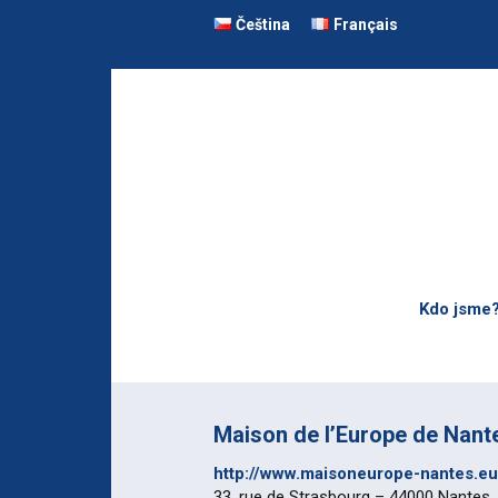
Čeština
Français
Kdo jsme
Představen
Náš tým
Maison de l’Europe de Nant
Jak se stá
http://www.maisoneurope-nantes.eu
33, rue de Strasbourg – 44000 Nantes