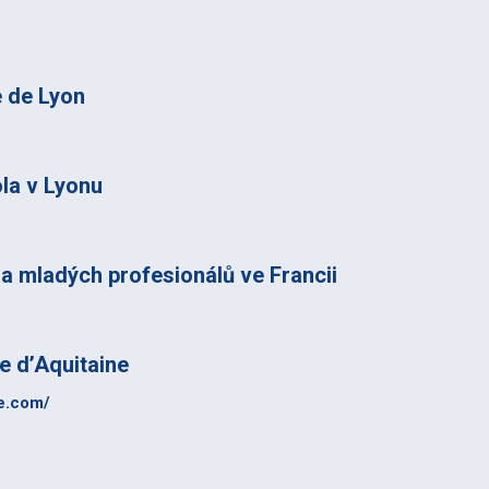
Kontakt
 poděkování
 de Lyon
la v Lyonu
a mladých profesionálů ve Francii
 d’Aquitaine
ne.com/