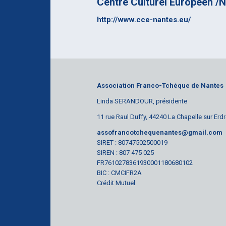
Centre Culturel Européen /
http://www.cce-nantes.eu/
Association Franco-Tchèque de Nantes
Linda SERANDOUR, présidente
11 rue Raul Duffy, 44240 La Chapelle sur Erd
assofrancotchequenantes@gmail.com
SIRET : 80747502500019
SIREN : 807 475 025
FR7610278361930001180680102
BIC : CMCIFR2A
Crédit Mutuel