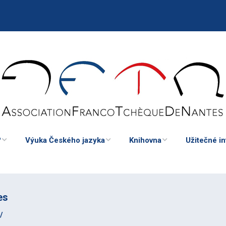
?
Výuka Českého jazyka
Knihovna
Užitečné i
í
Kurzy češtiny pro dospělé
Česká knihovna v
Poradna, už
Nantes
informace
Česká škola
es
Zajímavé zdroje
Odkazy na s
krajanské s
t členem
/
asociace