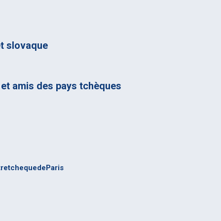
t slovaque
 et amis des pays tchèques
tretchequedeParis