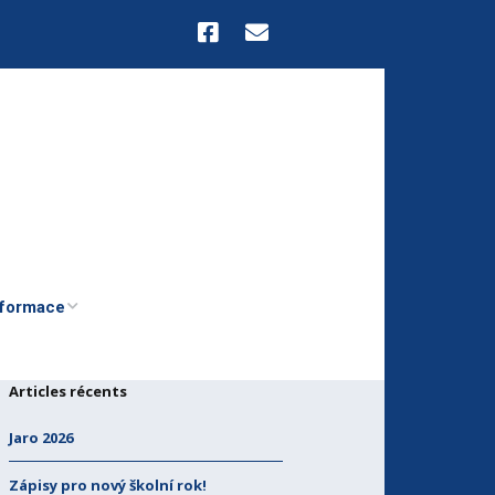
nformace
itečné
Articles récents
přízněné
Jaro 2026
polky a
Zápisy pro nový školní rok!