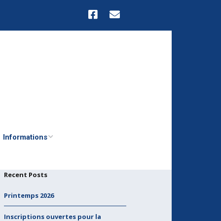
Informations
e
Informations
administratives
Recent Posts
Liens vers d’autres
Printemps 2026
associations franco-
tchèques
Inscriptions ouvertes pour la