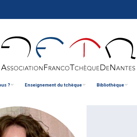
us ?
Enseignement du tchèque
Bibliothèque
l’AFTN
Cours de tchèque pour adultes
Bibliothèque tchèqu
de Nantes
TN
École tchèque
Liens culturels utiles
’AFTN