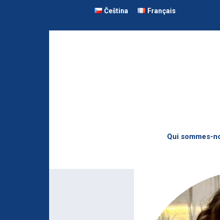
Čeština
Français
Qui sommes-no
Présentation de 
L’équipe de l’AF
Ils ont écrit sur l