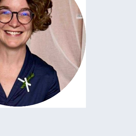
TN
 de