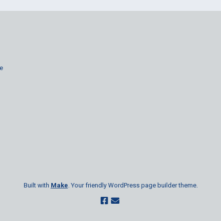
re
Built with
Make
. Your friendly WordPress page builder theme.