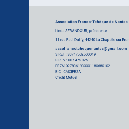
Association Franco-Tchèque de Nantes
Linda SERANDOUR, présidente
11 rue Raul Duffy, 44240 La Chapelle sur Erd
assofrancotchequenantes@gmail.com
SIRET : 80747502500019
SIREN : 807 475 025
FR7610278361930001180680102
BIC : CMCIFR2A
Crédit Mutuel